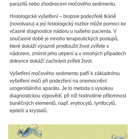
parazitů nebo zhodnocení močového sedimentu.
Histologické vyšetření – biopsie podezřelé tkáně
(novotvaru) a její histologický rozbor může pomoci ke
včasné diagnostice nádoru u našeho pacienta. V
současné době je mnoho terapeutických postupů,
které dokáží výrazně prodloužit život zvířete s
nádorem, zmírnit jeho utrpení a v mnohých případech
dokonce dokáží zachránit zvířeti život.
Vyšetření močového sedimentu patří k základnímu
vyšetření moči při podezření na onemocnění
urogenitálního aparátu. Je to metoda s vysokou
diagnostickou výpovědí, při níž hodnotíme přítomnost
buněčných elementů, např. erytrocytů, lymfocytů,
epitelií a krystalů.